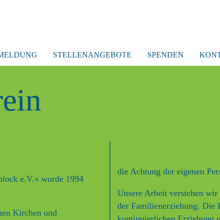
MELDUNG
STELLENANGEBOTE
SPENDEN
KON
rein
die Achtung der eigenen Pers
block e.V.« wurde 1994
Unsere Arbeit verstehen wir
der Familienerziehung. Die E
enen Kirchen und
kontinuierlichen Erziehung 