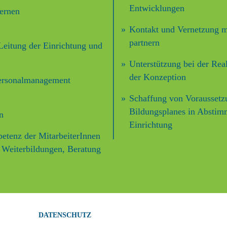
Entwicklungen
ternen
Kontakt und Vernetzung m
partnern
eitung der Einrichtung und
Unterstützung bei der Rea
der Konzeption
Personalmanagement
Schaffung von Voraussetz
Bildungsplanes in Abstim
n
Einrichtung
etenz der MitarbeiterInnen
e Weiterbildungen, Beratung
DATENSCHUTZ
n