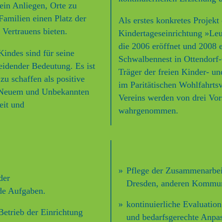
 ein Anliegen, Orte zu
Familien einen Platz der
Als erstes konkretes Projekt 
 Vertrauens bieten.
Kindertageseinrichtung »Le
die 2006 eröffnet und 2008 
Kindes sind für seine
Schwalbennest in Ottendorf-
idender Bedeutung. Es ist
Träger der freien Kinder- un
zu schaffen als positive
im Paritätischen Wohlfahrts
n Neuem und Unbekannten
Vereins werden von drei Vor
eit und
wahrgenommen.
Pflege der Zusammenarbei
der
Dresden, anderen Kommun
de Aufgaben.
kontinuierliche Evaluatio
etrieb der Einrichtung
und
bedarfsgerechte Anpas