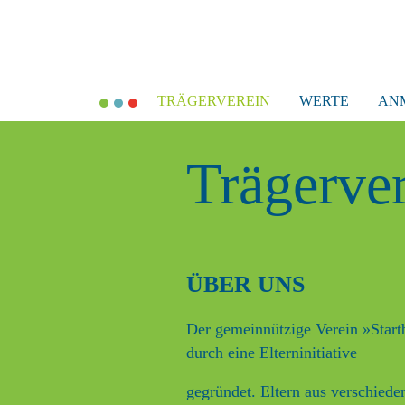
Navigation
TRÄGERVEREIN
WERTE
AN
überspringen
Trägerve
ÜBER UNS
Der gemeinnützige Verein »Start
durch eine Elterninitiative
gegründet. Eltern aus verschied